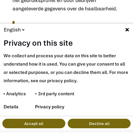
het gebruiksprofiel en door bedrijven
aangeleverde gegevens over de haalbaarheid.
English
Publicatie
Privacy on this site
De rapportages van het
We collect and process your data on this site to better
Expertbureau BSW worden
understand how it is used. You can give your consent to all
gepubliceerd via de website van
or selected purposes, or you can decline them all. For more
(opent
de
SER
.
information, see our privacy policy.
in
Analytics
3rd party content
nieuw
Details
Privacy policy
venster)
(verwijst
Accept all
Decline all
Navigatie
Cookies
Privacy statement
Disclaimer
Toegankelijkheid