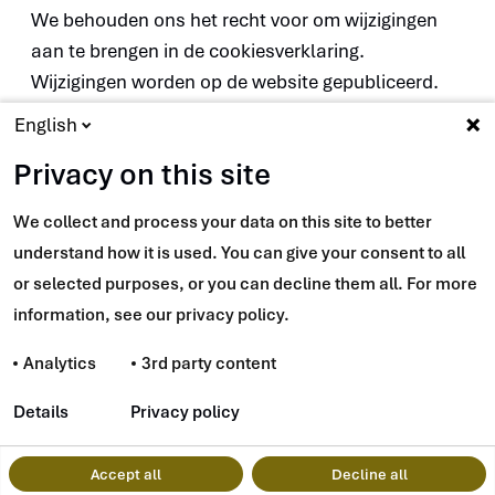
We behouden ons het recht voor om wijzigingen
aan te brengen in de cookiesverklaring.
Wijzigingen worden op de website gepubliceerd.
Check daarom regelmatig deze cookieverklaring,
English
zodat je van eventuele wijzigingen op de hoogte
Privacy on this site
bent.
We collect and process your data on this site to better
Contact
understand how it is used. You can give your consent to all
or selected purposes, or you can decline them all. For more
Mocht je vragen en/of opmerkingen hebben, neem
information, see our privacy policy.
dan contact op met ons.
Analytics
3rd party content
Details
Privacy policy
Accept all
Decline all
Navigatie
Cookies
Privacy statement
Disclaimer
Toegankelijkheid