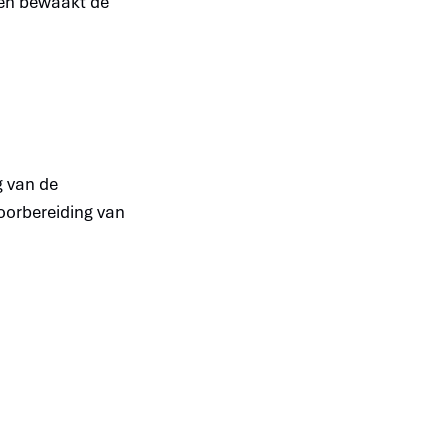
 en bewaakt de
g van de
oorbereiding van