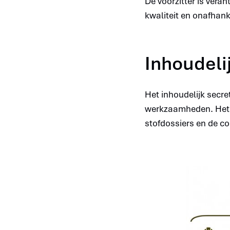
De voorzitter is ver
kwaliteit en onafhank
Inhoudeli
Het inhoudelijk secre
werkzaamheden. Het v
stofdossiers en de c