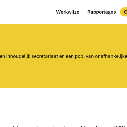
Ga
Werkwijze
Rapportages
O
naar
de
inhoud
en inhoudelijk secretariaat en een pool van onafhankelijk