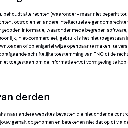
 behoudt alle rechten (waaronder - maar niet beperkt tot 
en, octrooien en andere intellectuele eigendomsrechten)
ngeboden informatie, waaronder mede begrepen software, a
oonlijk, niet-commercieel, gebruik is het niet toegestaan 
ownloaden of op enigerlei wijze openbaar te maken, te vers
oorafgaande schriftelijke toestemming van TNO of de rec
niet toegestaan om de informatie en/of vormgeving te kopi
van derden
nks naar andere websites bevatten die niet onder de contr
or jouw gemak opgenomen en betekenen niet dat op of via