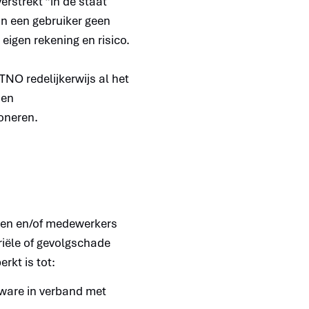
rstrekt “in de staat
an een gebruiker geen
 eigen rekening en risico.
TNO redelijkerwijs al het
den
oneren.
uren en/of medewerkers
eriële of gevolgschade
erkt is tot:
ware in verband met