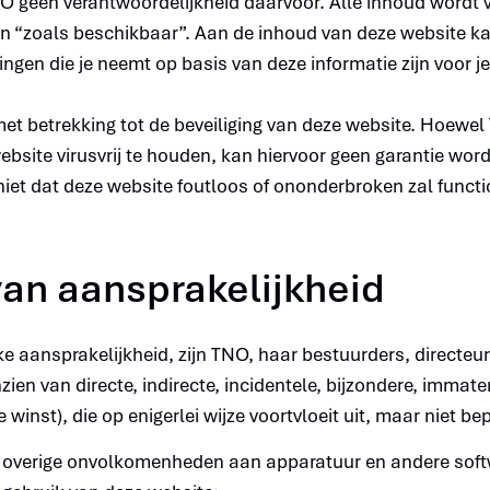
 geen verantwoordelijkheid daarvoor. Alle inhoud wordt ve
en “zoals beschikbaar”. Aan de inhoud van deze website k
ngen die je neemt op basis van deze informatie zijn voor je
et betrekking tot de beveiliging van deze website. Hoewel 
bsite virusvrij te houden, kan hiervoor geen garantie wor
iet dat deze website foutloos of ononderbroken zal functi
 van aansprakelijkheid
ke aansprakelijkheid, zijn TNO, haar bestuurders, directe
zien van directe, indirecte, incidentele, bijzondere, immat
winst), die op enigerlei wijze voortvloeit uit, maar niet bep
of overige onvolkomenheden aan apparatuur en andere soft