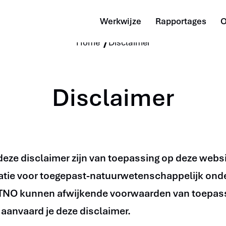
Ga
Werkwijze
Rapportages
O
naar
Home
Disclaimer
de
inhoud
Disclaimer
eze disclaimer zijn van toepassing op deze websi
tie voor toegepast-natuurwetenschappelijk ond
TNO kunnen afwijkende voorwaarden van toepassi
 aanvaard je deze disclaimer.